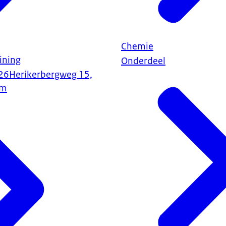
Chemie
ining
Onderdeel
26
Herikerbergweg 15,
am