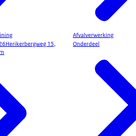
ining
Afvalverwerking
26
Herikerbergweg 15,
Onderdeel
am