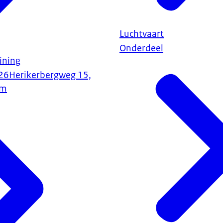
Luchtvaart
Onderdeel
ining
26
Herikerbergweg 15,
am