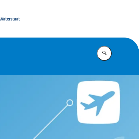
eerbaarheid
 Waterstaat
Vul in wat u z