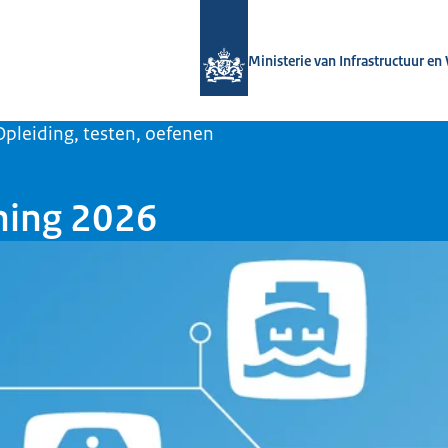
Naar de homepage van Versterken w
Ministerie van Infrastructuur en
Opleiding, testen, oefenen
ining 2026