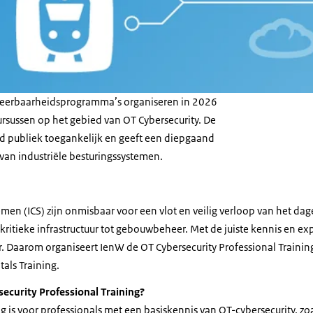
eerbaarheidsprogramma’s organiseren in 2026
rsussen op het gebied van OT Cybersecurity. De
eed publiek toegankelijk en geeft een diepgaand
g van industriële besturingssystemen.
emen (ICS) zijn onmisbaar voor een vlot en veilig verloop van het dage
kritieke infrastructuur tot gebouwbeheer. Met de juiste kennis en e
 Daarom organiseert IenW de OT Cybersecurity Professional Training
als Training.
security Professional Training?
 is voor professionals met een basiskennis van OT-cybersecurity, zo