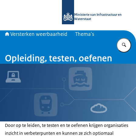
Naar de homepage van Versterken w
Ministerie van Infrastructuur en
Waterstaat
Versterken weerbaarheid
Thema's
Vu
Opleiding, testen, oefenen
Door op te leiden, te testen en te oefenen krijgen organisaties
inzicht in verbeterpunten en kunnen ze zich optiomaal