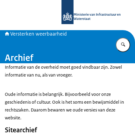
Naar de homepage van Versterken w
Ministerie van Infrastructuur en
Waterstaat
Versterken weerbaarheid
Vu
Archief
Informatie van de overheid moet goed vindbaar zijn. Zowel
informatie van nu, als van vroeger.
Oude informatie is belangrijk. Bijvoorbeeld voor onze
geschiedenis of cultuur. Ook is het soms een bewijsmiddel in
rechtszaken. Daarom bewaren we oude versies van deze
website.
Sitearchief