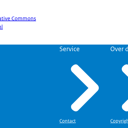
reative Commons
nl
Service
Over d
Contact
Copyrig