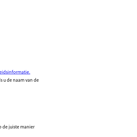
eidsinformatie.
als u de naam van de
 de juiste manier