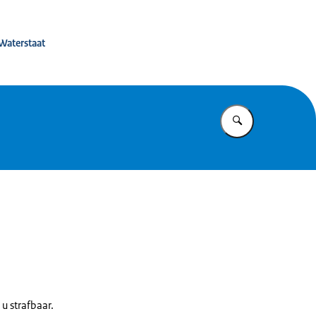
eerbaarheid
 Waterstaat
Vul in wat u z
 u strafbaar.