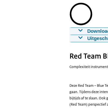
Downloa
Serious game
Uitgesch
09-11-2022
mp
Logo Arda in b
Download
Red Team Bl
Logo Hunt and 
In opdracht van
Ondertiteling
Complexiteit instrument
vtt
Een bovenaanz
Download
(AANZWELLEND
Deze Red Team – Blue Tea
Bij het statig
gaan. Tijdens deze inte
Audiobeschri
bijtijds af te slaan. Oo
Beeldtekst: Voo
mp3
(Red Team) perspectief 