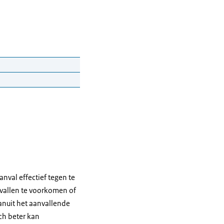
nval effectief tegen te
innen.
nvallen te voorkomen of
vanuit het aanvallende
ch beter kan