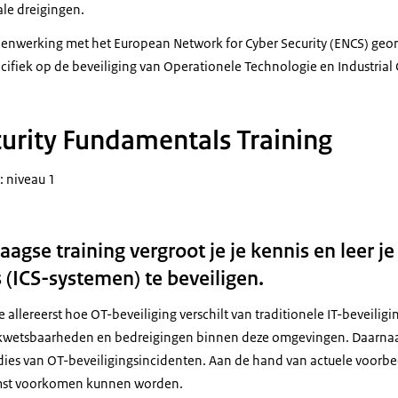
AAR GESPREK TUSSEN COLLEGA'S)
ale dreigingen.
r al snel blijkt er iets vreemds aan de hand te zijn.
menwerking met het European Network for Cyber Security (ENCS) geo
ecifiek op de beveiliging van Operationele Technologie en Industrial
rscherm verschijnt een error bericht.
meldingen op de website verschenen die wij er niet op hebben gezet.
urity Fundamentals Training
cenario's, 1 team. Leer hoe je je als waterbedrijf kan weren tegen ee
: niveau 1
"Mensen krijgen echt amper een druppel water uit de kraan."
at zijn dit voor grappen? Waar komt dit vandaan? Wie heeft dit 
gse training vergroot je je kennis en leer je 
 "Geen idee."
 (ICS-systemen) te beveiligen.
e zouden jullie het aanpakken?
e allereerst hoe OT-beveiliging verschilt van traditionele IT-beveiligin
e gaan gewoon door! Tegen die tijd kan het al te laat zijn."
 kwetsbaarheden en bedreigingen binnen deze omgevingen. Daarnaas
udies van OT-beveiligingsincidenten. Aan de hand van actuele voorb
We staan echt voor gek zo. Daar gaat onze reputatie."
omst voorkomen kunnen worden.