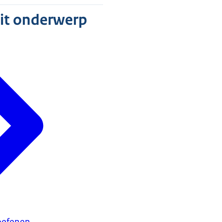
s een kwaadwillende de controle nam over cruciale processen?
dit onderwerp
verschijnt in beeld: welke maatregelen moet Alisson nemen? Het an
n.
rious game Alisson drinkwater verschijnt in beeld. September 2021
 van Infrastructuur en Waterstaat.
ogramma versterken cyberweerbaarheid in de watersector.