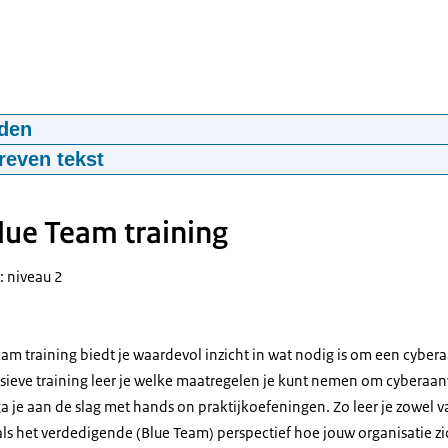
den
 Alisson drinkwater
reven tekst
4
eeld. Gamified awareness
ue Team training
Hackett.
 het Ministerie van Infrastructuur en Waterstaat.
: niveau 2
icht van een kolkende watermassa.
E SPANNENDE VIOOLMUZIEK)
m training biedt je waardevol inzicht in wat nodig is om een cyberaa
 kantoorgebouw van Alisson rijdt een zwarte BMW de parkeergarage b
nsieve training leer je welke maatregelen je kunt nemen om cyberaa
jving
k ga je aan de slag met hands on praktijkoefeningen. Zo leer je zowel 
r waterbedrijf Alisson begint de dag als ieder ander.
als het verdedigende (Blue Team) perspectief hoe jouw organisatie zi