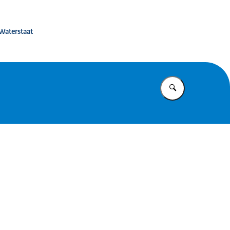
eerbaarheid
 Waterstaat
Vul in wat u z