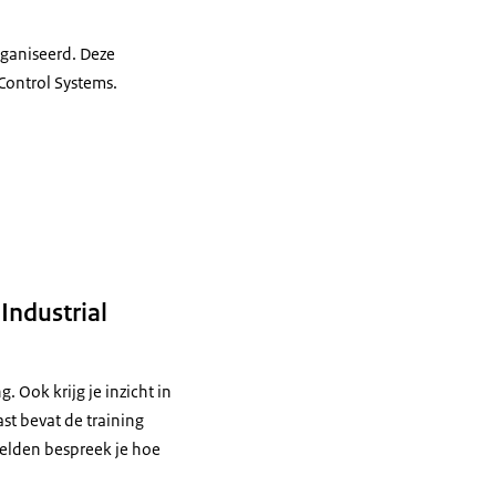
rganiseerd. Deze
 Control Systems.
 Dat kan geen toeval
n cyberaanval.
gevonden?"
Industrial
g. Ook krijg je inzicht in
t bevat de training
eelden bespreek je hoe