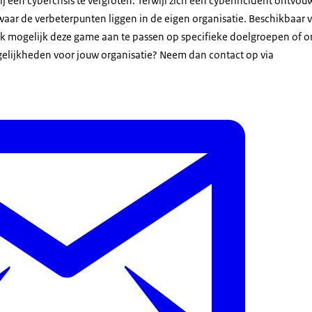
j een cybercrisis te vergroten. Terwijl zich een cyberincident ontvouw
waar de verbeterpunten liggen in de eigen organisatie. Beschikbaar vo
ook mogelijk deze game aan te passen op specifieke doelgroepen of or
elijkheden voor jouw organisatie? Neem dan contact op via