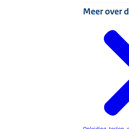
Beeldtekst: Al
Meer over 
Een quizvraag 
cyber experts i
Beeldtekst: Se
Logo Ministerie
Beeldtekst: Pr