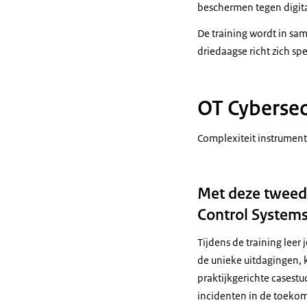
(ONVERSTAANB
Download
beschermen tegen digit
Beeldtekst: Maa
De training wordt in sa
driedaagse richt zich sp
Op een compute
MAN: "Er zijn 
zijn!"
OT Cybersec
Beeldtekst: 3 s
Complexiteit instrument
VROUWENSTEM: 
MANNENSTEM: "W
Met deze tweedaa
VROUWENSTEM:
Control Systems
Beeldtekst: Ho
Tijdens de training leer j
MANNENSTEM: "W
de unieke uitdagingen,
praktijkgerichte casest
VROUWENSTEM: "
incidenten in de toek