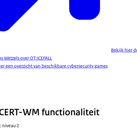
Bekijk hier d
os Wetzels over OT:ICEFALL
ier een overzicht van beschikbare cybersecurity games
nference 2022 - We are all connected
CERT-WM functionaliteit
: niveau 2