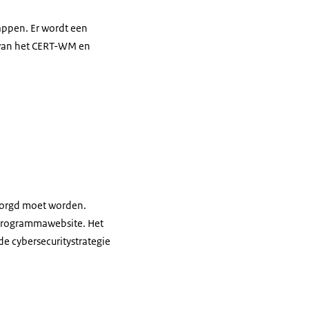
appen. Er wordt een
s van het CERT-WM en
borgd moet worden.
 programmawebsite. Het
e cybersecuritystrategie