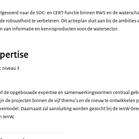
uitgevoerd naar de SOC- en CERT-functie binnen RWS en de watersch
e robuustheid te verbeteren. Dit actieplan sluit aan bij de ambitie
en van informatie en kennisproducten voor de watersector.
pertise
: niveau 3
of de opgebouwde expertise en samenwerkingsvormen centraal ge
ijn de projecten binnen de vijf thema’s en de nieuw te ontwikkelen
eimodel. Daarnaast zal aansluiting worden gezocht bij de IenW-bred
en IenW,