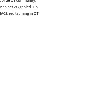
oor de OT community.
innen het vakgebied. Op
BIACS, red teaming in OT