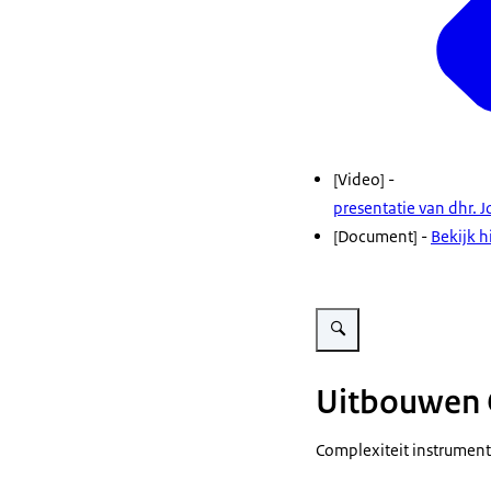
[Video] -
presentatie van dhr. J
[Document] -
Bekijk h
Vergroot afbeelding One co
Uitbouwen 
Complexiteit instrument