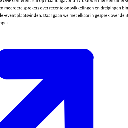
de ONE Conference af op maandagavond 17 oktober met een diner v
llen meerdere sprekers over recente ontwikkelingen en dreigingen b
ide-event plaatsvinden. Daar gaan we met elkaar in gesprek over de 
nges.