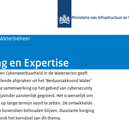
Naar de homepage van Versterken w
Ministerie van Infrastructuur en
Waterbeheer
 en Expertise
en Cyberweerbaarheid in de Watersector geeft
llende afspraken uit het ‘Bestuursakkoord Water’
de samenwerking op het gebied van cybersecurity
bijzonder aanzienlijk gegroeid. Het is wenselijk om
p lange termijn voort te zetten. De ontwikkelde
 bovendien behouden blijven. Duurzame borging
n ook het kerndoel van dit thema.