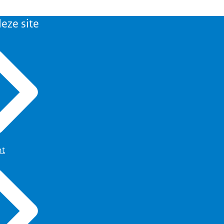
eze site
ht