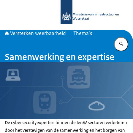
Naar de homepage van Versterken w
Ministerie van Infrastructuur en
Waterstaat
Versterken weerbaarheid
Thema's
Vu
Samenwerking en expertise
De cybersecurityexpertise binnen de IenW sectoren verbeteren
door het verstevigen van de samenwerking en het borgen van