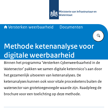
Naar de homepage van Versterken w
Ministerie van Infrastructuur en
Waterstaat
Versterken weerbaarheid
Documenten
Vu
Methode ketenanalyse voor
digitale weerbaarheid
Binnen het programma ‘Versterken Cyberweerbaarheid in de
Watersector’ pakken we samen digitale ketenrisico’s aan door
het gezamenlijk uitvoeren van ketenanalyses. De
ketenanalyses kunnen ook voor vitale procesketens buiten de
watersector van grotetoegevoegde waarde zijn. Raadpleeg de
brochure voor een toelichting op deze methode.