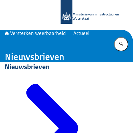
Naar de homepage van Versterken w
Ministerie van Infrastructuur en
Waterstaat
Versterken weerbaarheid
Actueel
Vu
Nieuwsbrieven
Nieuwsbrieven