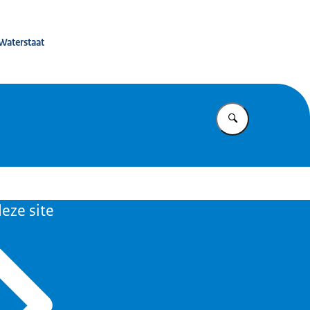
eerbaarheid
 Waterstaat
Vul in wat u z
eze site